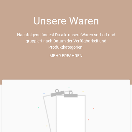
Unsere Waren
Nachfolgend findest Du alle unsere Waren sortiert und
gruppiert nach Datum der Verfügbarkeit und
Produktkategorien.
Bei von-bis Preisen (z.B. 10,00-15,00 €) wird nach Kilo
MEHR ERFAHREN
abgerechnet und die tatsächliche Größe kann variieren,
da es ein natürliches Produkt ist. Bei der Übergabe wird
gewogen und der Preis festgelegt.
Alle Preise inkl. MwSt., mehr Informationen zu den
Versandkosten im Abschnitt
Lieferung & Zahlung
auf
dieser Seite