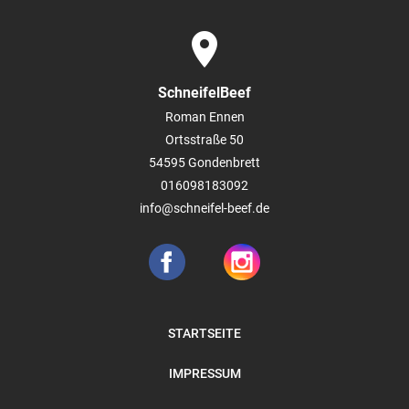
place
SchneifelBeef
Roman Ennen
Ortsstraße 50
54595
Gondenbrett
016098183092
info@schneifel-beef.de
STARTSEITE
IMPRESSUM