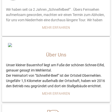
Wir haben seit ca 2 Jahren „Schneifelbeef“ . Übers Fernsehen
aufmerksam geworden, machten wir einen Termin zum Abholen,
für uns vom Niederrhein eine durchaus längere Tour. Wir haben
es ganz sicher nicht bereut; wir wurden von Roman herzlich
MEHR ERFAHREN
empfangen und er zeigte uns seine Weide, die Herde und die
Stallungen. Und das macht den Unterschied zu anderweitig
gekauftem Fleisch- wir haben gesehen, mit welcher Überzeugung
es produziert wird und wir haben vollstes Vertrauen. Dafür
nehmen wir den Weg gerne in Kauf! Davon abgesehen haben wir
Über Uns
uns nun erstmals Fleisch schicken lassen, es kam gut gekühlt
und lecker hier an. Danke nochmal und bis bald … Elisabeth und
Unser kleiner Bauernhof liegt am Fuße der schönen Schnee-Eifel,
Reinhold
genauer gesagt im Mehlental.
Der Heimatort von "Schneifel-Beef" ist der Ortsteil Obermehlen.
Ungefähr 1,5 Kilometer außerhalb der Ortschaft, haben wir 2016
den Betrieb neu gegründet und dort ein Stallgebäude errichtet.
Das Gesicht hinter "Schneifel-Beef" ist der Betriebsinhaber
MEHR ERFAHREN
Roman Ennen. Tatkräftige Unterstützung und einen sicheren
Rückhalt bekommt er von seinem Vater Rainer. Als Roman 2016
mit der Landwirtschaft begann, kamen auch bald die ersten Tiere