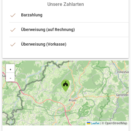
Unsere Zahlarten
done
Barzahlung
done
Überweisung (auf Rechnung)
done
Überweisung (Vorkasse)
+
−
© OpenStreetMap
Leaflet
|