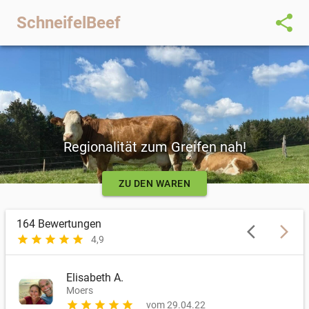
share
SchneifelBeef
Regionalität zum Greifen nah!
ZU DEN WAREN
164
Bewertungen
arrow_back_ios
arrow_forward_ios
star
star
star
star
star
4,9
Elisabeth A.
Moers
star
star
star
star
star
vom 29.04.22