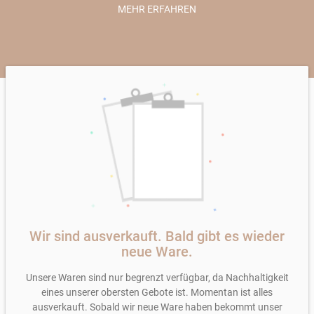
Bei von-bis Preisen (z.B. 10,00-15,00 €) wird nach Kilo
MEHR ERFAHREN
abgerechnet und die tatsächliche Größe kann variieren,
da es ein natürliches Produkt ist. Bei der Übergabe wird
gewogen und der Preis festgelegt.
Alle Preise inkl. MwSt., mehr Informationen zu den
Versandkosten im Abschnitt
Lieferung & Zahlung
auf
dieser Seite
Wir sind ausverkauft. Bald gibt es wieder
neue Ware.
Unsere Waren sind nur begrenzt verfügbar, da Nachhaltigkeit
eines unserer obersten Gebote ist. Momentan ist alles
ausverkauft. Sobald wir neue Ware haben bekommt unser