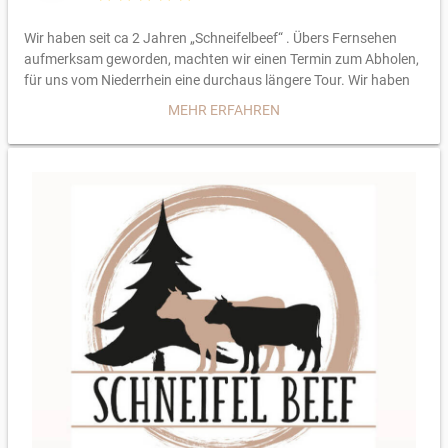
Wir haben seit ca 2 Jahren „Schneifelbeef“ . Übers Fernsehen
aufmerksam geworden, machten wir einen Termin zum Abholen,
für uns vom Niederrhein eine durchaus längere Tour. Wir haben
es ganz sicher nicht bereut; wir wurden von Roman herzlich
MEHR ERFAHREN
empfangen und er zeigte uns seine Weide, die Herde und die
Stallungen. Und das macht den Unterschied zu anderweitig
gekauftem Fleisch- wir haben gesehen, mit welcher Überzeugung
es produziert wird und wir haben vollstes Vertrauen. Dafür
nehmen wir den Weg gerne in Kauf! Davon abgesehen haben wir
uns nun erstmals Fleisch schicken lassen, es kam gut gekühlt
und lecker hier an. Danke nochmal und bis bald … Elisabeth und
Reinhold