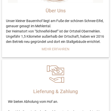
Über Uns
Unser kleiner Bauernhof liegt am Fuße der schönen Schnee-Eifel,
genauer gesagt im Mehlental.
Der Heimatort von "Schneifel-Beef" ist der Ortsteil Obermehlen.
Ungefähr 1,5 Kilometer außerhalb der Ortschaft, haben wir 2016
den Betrieb neu gegründet und dort ein Stallgebäude errichtet.
Das Gesicht hinter "Schneifel-Beef" ist der Betriebsinhaber
MEHR ERFAHREN
Roman Ennen. Tatkräftige Unterstützung und einen sicheren
Rückhalt bekommt er von seinem Vater Rainer. Als Roman 2016
mit der Landwirtschaft begann, kamen auch bald die ersten Tiere
zum Hof. Drei Charolais Rinder und eine gedeckte Fleckviehfärse
bildeten also die anfängliche Herde. Mittlerweile ist die Herde auf
20 Tiere gewachsen. Das Fleisch des französischen Charolais-
Rindes ist mager und zeichnet sich vor allem durch seine
typische Marmorierung aus feinen Fettäderchen aus. Dieses
Lieferung & Zahlung
Rindfleisch überzeugt desweiteren wegen seines
unverwechselbaren aromatischen Geschmacks. Seit Dezember
Wir bieten Abholung vom Hof an.
2019 hat auch eine neue Rasse Einzug erhalten, drei
französische Aubrac Rinder beweiden ab dem Frühjahr 2020